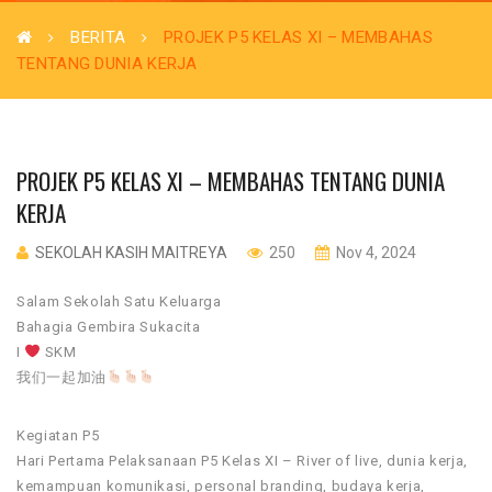
BERITA
PROJEK P5 KELAS XI – MEMBAHAS
TENTANG DUNIA KERJA
PROJEK P5 KELAS XI – MEMBAHAS TENTANG DUNIA
KERJA
SEKOLAH KASIH MAITREYA
250
Nov 4, 2024
Salam Sekolah Satu Keluarga
Bahagia Gembira Sukacita
I
SKM
我们一起加油
Kegiatan P5
Hari Pertama Pelaksanaan P5 Kelas XI – River of live, dunia kerja,
kemampuan komunikasi, personal branding, budaya kerja,