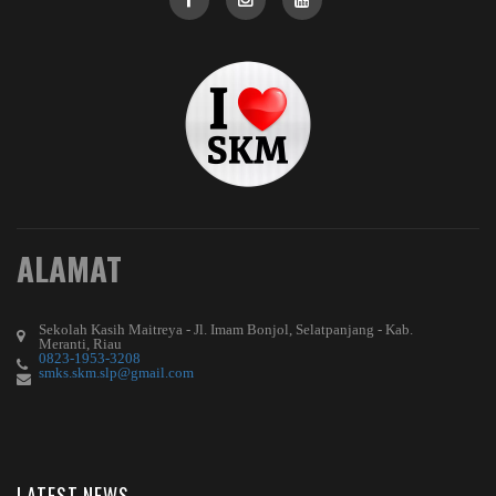
ALAMAT
Sekolah Kasih Maitreya - Jl. Imam Bonjol, Selatpanjang - Kab.
Meranti, Riau
0823-1953-3208
smks.skm.slp@gmail.com
LATEST NEWS