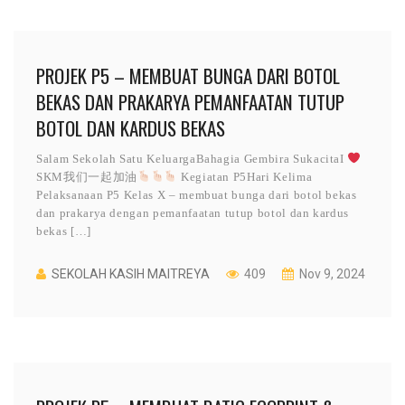
PROJEK P5 – MEMBUAT BUNGA DARI BOTOL
BEKAS DAN PRAKARYA PEMANFAATAN TUTUP
BOTOL DAN KARDUS BEKAS
Salam Sekolah Satu KeluargaBahagia Gembira SukacitaI
SKM我们一起加油
Kegiatan P5Hari Kelima
Pelaksanaan P5 Kelas X – membuat bunga dari botol bekas
dan prakarya dengan pemanfaatan tutup botol dan kardus
bekas […]
SEKOLAH KASIH MAITREYA
409
Nov 9, 2024