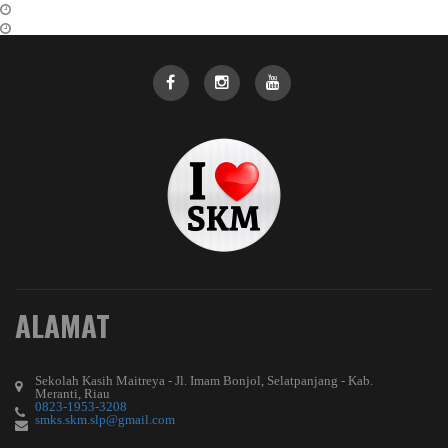
ALAMAT
Sekolah Kasih Maitreya - Jl. Imam Bonjol, Selatpanjang - Kab.
Meranti, Riau
0823-1953-3208
smks.skm.slp@gmail.com