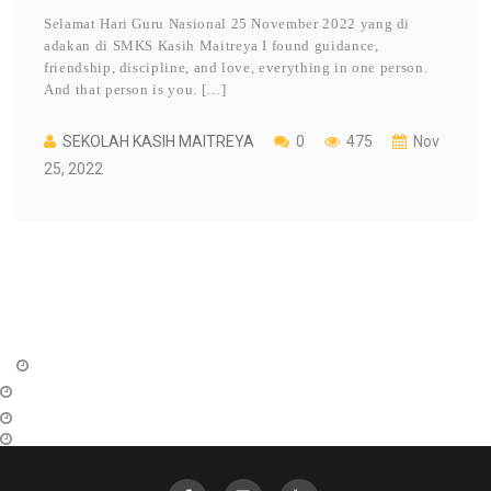
Selamat Hari Guru Nasional 25 November 2022 yang di
adakan di SMKS Kasih Maitreya I found guidance,
friendship, discipline, and love, everything in one person.
And that person is you. […]
SEKOLAH KASIH MAITREYA
0
475
Nov
25, 2022