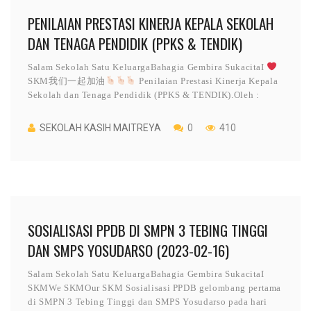
PENILAIAN PRESTASI KINERJA KEPALA SEKOLAH
DAN TENAGA PENDIDIK (PPKS & TENDIK)
Salam Sekolah Satu KeluargaBahagia Gembira SukacitaI
SKM我们一起加油
Penilaian Prestasi Kinerja Kepala
Sekolah dan Tenaga Pendidik (PPKS & TENDIK).Oleh :
SEKOLAH KASIH MAITREYA
0
410
SOSIALISASI PPDB DI SMPN 3 TEBING TINGGI
DAN SMPS YOSUDARSO (2023-02-16)
Salam Sekolah Satu KeluargaBahagia Gembira SukacitaI
SKMWe SKMOur SKM Sosialisasi PPDB gelombang pertama
di SMPN 3 Tebing Tinggi dan SMPS Yosudarso pada hari