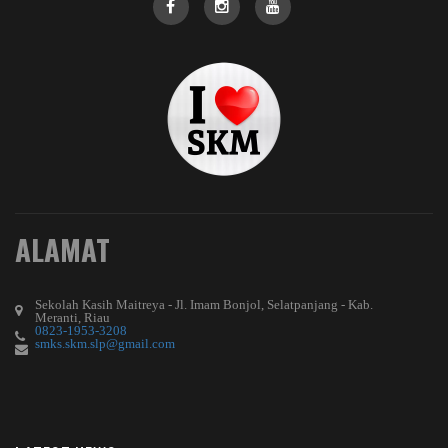
ALAMAT
Sekolah Kasih Maitreya - Jl. Imam Bonjol, Selatpanjang - Kab.
Meranti, Riau
0823-1953-3208
smks.skm.slp@gmail.com