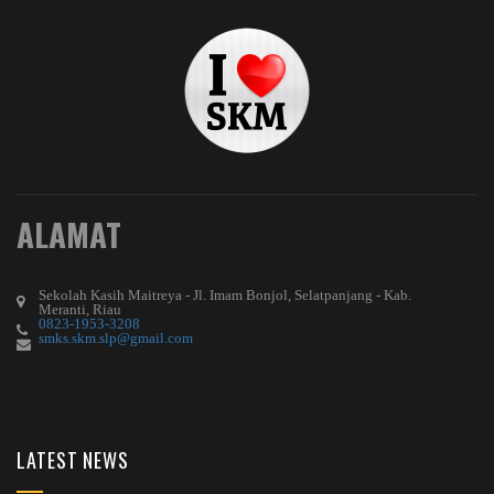
ALAMAT
Sekolah Kasih Maitreya - Jl. Imam Bonjol, Selatpanjang - Kab.
Meranti, Riau
0823-1953-3208
smks.skm.slp@gmail.com
LATEST NEWS